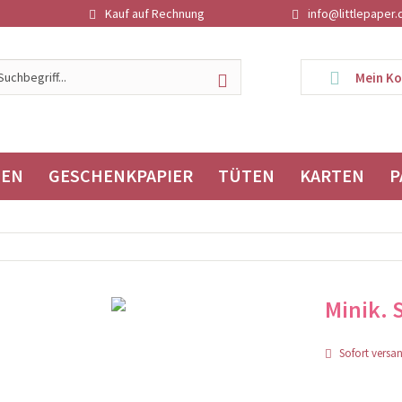
Kauf auf Rechnung
info@littlepaper.
Mein K
TEN
GESCHENKPAPIER
TÜTEN
KARTEN
P
Minik. 
Sofort versand