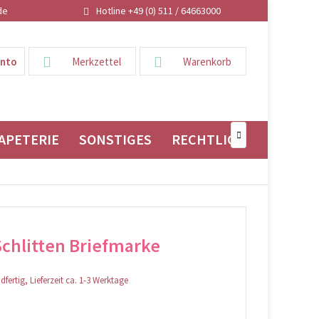
de
Hotline +49 (0) 511 / 64663000
onto
Merkzettel
Warenkorb
APETERIE
SONSTIGES
RECHTLICHES

Schlitten Briefmarke
fertig, Lieferzeit ca. 1-3 Werktage