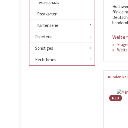
Weihnachten
Hochwert
für klei
Postkarten
Deutschla
banderoli
Kartenserie
Weiter
Papeterie
Fragen
Sonstiges
Weiter
Rechtliches
Kunden kau
NEU