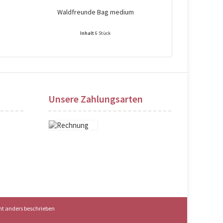
Waldfreunde Bag medium
Reindeer 
Inhalt
6 Stück
Preise nach Login sichtbar!
Preise na
Unsere Zahlungsarten
t anders beschrieben