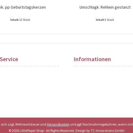
nik. pp Geburtstagskerzen
Umschlagk. Rehlein gestanzt
Inhalt
12 Stück
Inhalt
6 Stück
ise nach Login sichtbar!
Preise nach Login sichtbar!
Service
Informationen
en sich zzgl. Mehrwertsteuer und
Versandkosten
und ggf. Nachnahmegebühren, wenn nich
© 2026 LittlePaper Shop - All Rights Reserved. Design by
TC-Innovations GmbH