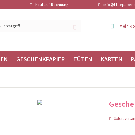
Kauf auf Rechnung
info@littlepaper.
Mein K
TEN
GESCHENKPAPIER
TÜTEN
KARTEN
P
Gesche
Sofort versand