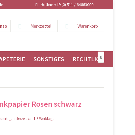
de
Hotline +49 (0) 511 / 64663000
onto
Merkzettel
Warenkorb
APETERIE
SONSTIGES
RECHTLICHES

nkpapier Rosen schwarz
fertig, Lieferzeit ca. 1-3 Werktage