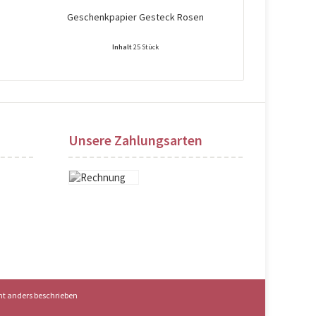
Geschenkpapier Gesteck Rosen
Geschenkpap
Inhalt
25 Stück
Preise nach Login sichtbar!
Preise na
Unsere Zahlungsarten
t anders beschrieben