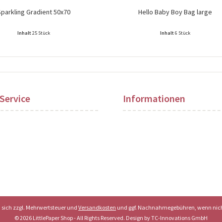
Sparkling Gradient 50x70
Hello Baby Boy Bag large
Inhalt
25 Stück
Inhalt
6 Stück
ise nach Login sichtbar!
Preise nach Login sichtbar!
Service
Informationen
en sich zzgl. Mehrwertsteuer und
Versandkosten
und ggf. Nachnahmegebühren, wenn nich
© 2026 LittlePaper Shop - All Rights Reserved. Design by
TC-Innovations GmbH